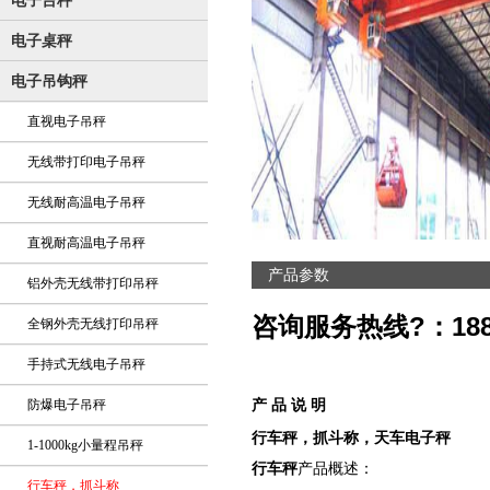
电子台秤
电子桌秤
电子吊钩秤
直视电子吊秤
无线带打印电子吊秤
无线耐高温电子吊秤
直视耐高温电子吊秤
产品参数
铝外壳无线带打印吊秤
咨询服务热线?：18801
全钢外壳无线打印吊秤
手持式无线电子吊秤
防爆电子吊秤
产 品 说 明
行车秤，抓斗称，天车电子秤
1-1000kg小量程吊秤
行车秤
产品概述：
行车秤，抓斗称