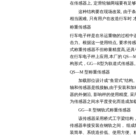
在传感器上, 定滑轮轴两端要有足
这种结构要在现场改装, 由于条件
相当困难, 只有用户在改造行车时
称重传感器
行车电子秤是在吊运重物的过程中进
击力。根据这一使用特点, 要求传
式称重传感器不但称量精度高,还具
在行车电子秤上应用,本厂的 QS—
构形式，GG—R型为轨道式传感器
QS—M 型称重传感器
加载部位设计成“鱼背式”结构。由
轴和传感器是线接触,由于安装和加
器的外侧沿, 影响秤的使用精度, 
为传感器之间水平度变化而造成加载
GG—R 型钢轨式称重传感器
该传感器采用桥式工字梁结构，
传感器串接安装在钢轨之间， 组
装简单、系统造价低、使用方便、