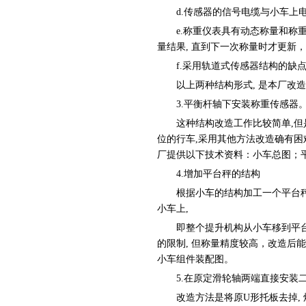
d.传感器的信号电缆与小车上电
e.称重仪表具有动态称量和称重值
量结果, 直到下一次称量时才更新
f.采用轨道式传感器结构的缺点
以上两种结构形式, 是本厂改造行
3.平衡杆轴下安装称重传感器
这种结构改造工作比较简单,但是
位的行车,采用其他方法改造确有困难
厂提供以下技术资料：小车总图；
4.增加平台秤的结构
根据小车的结构加工一个平台秤,
小车上,
即整个提升机构从小车移到平台秤
的限制, 但称量精度较高，改造后能
小车组件装配图。
5.在原定滑轮轴两端直接安装
改造方法是将原U形托板去掉, 焊